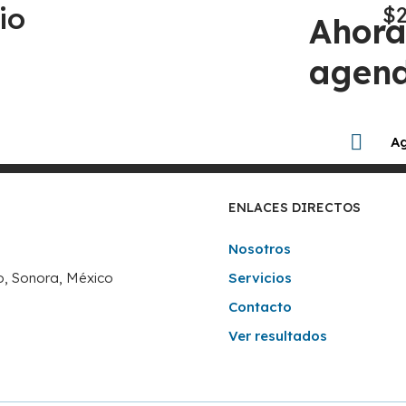
io
$
Ahora
agend
Ag
ENLACES DIRECTOS
Nosotros
lo, Sonora, México
Servicios
Contacto
Ver resultados