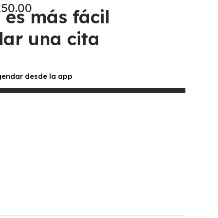
250.00
 es más fácil
ar una cita
endar desde la app