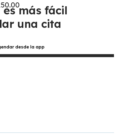
250.00
 es más fácil
ar una cita
endar desde la app