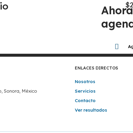
io
$
Ahora
agend
Ag
ENLACES DIRECTOS
Nosotros
lo, Sonora, México
Servicios
Contacto
Ver resultados