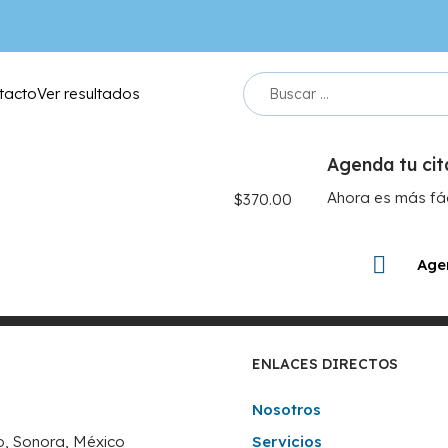
tacto
Ver resultados
Agenda tu ci
Ac. Anti Chla
Ahora es más fác
$
370.00
Age
ENLACES DIRECTOS
Nosotros
lo, Sonora, México
Servicios