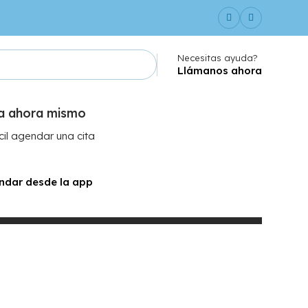
Necesitas ayuda?
Llámanos ahora
ta ahora mismo
mydia Trachomatis IgA
il agendar una cita
ndar desde la app